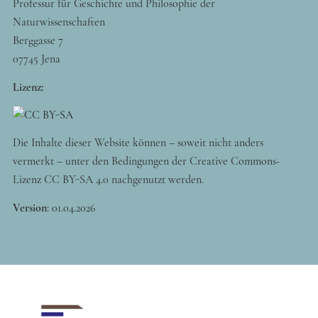
Professur für Geschichte und Philosophie der
Naturwissenschaften
Berggasse 7
07745 Jena
Lizenz:
Die Inhalte dieser Website können – soweit nicht anders
vermerkt – unter den Bedingungen der Creative Commons-
Lizenz CC BY-SA 4.0 nachgenutzt werden.
Version
:
01.04.2026