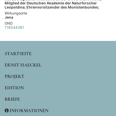
Mitglied der Deutschen Akademie der Naturforscher
Leopoldina; Ehrenvorsitzender des Monistenbundes;
Wirkungsorte
Jena
GND
118544381
MAIN
STARTSEITE
NAVIGATION
ERNST HAECKEL
PROJEKT
EDITION
BRIEFE
INFORMATIONEN