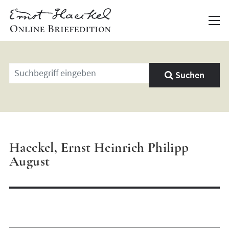
Geben
Suchen
Sie
einen
Suchbegriff
ein
Haeckel, Ernst Heinrich Philipp
August