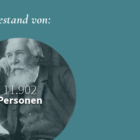
estand von:
11.902
Personen