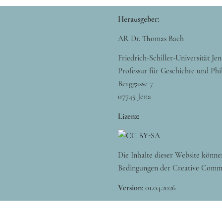
Herausgeber:
AR Dr. Thomas Bach
Friedrich-Schiller-Universität Jen
Professur für Geschichte und Phi
Berggasse 7
07745 Jena
Lizenz:
Die Inhalte dieser Website könne
Bedingungen der Creative Comm
Version
:
01.04.2026