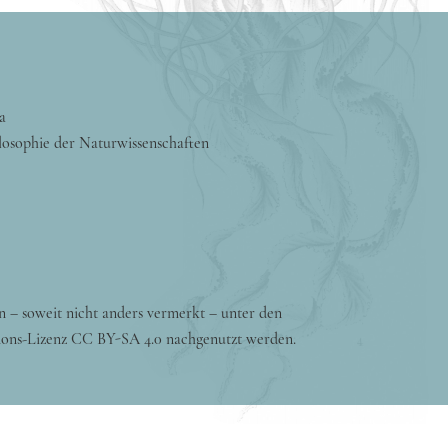
a
losophie der Naturwissenschaften
n – soweit nicht anders vermerkt – unter den
ons-Lizenz CC BY-SA 4.0 nachgenutzt werden.