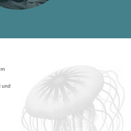
zum
d und