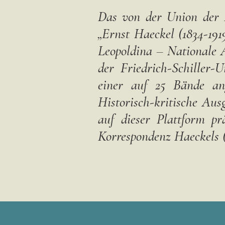
Suchbegriff
Das von der Union der D
ein
„Ernst Haeckel (1834-191
Leopoldina – Nationale 
der Friedrich-Schiller-
einer auf 25 Bände ang
Historisch-kritische Ausg
auf dieser Plattform pr
Korrespondenz Haeckels (