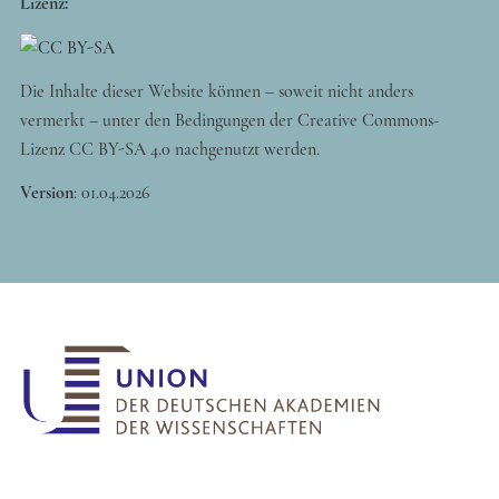
Lizenz:
Die Inhalte dieser Website können – soweit nicht anders
vermerkt – unter den Bedingungen der Creative Commons-
Lizenz CC BY-SA 4.0 nachgenutzt werden.
Version
:
01.04.2026