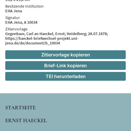
Besitzende Institution
EHA Jena
Signatur
EHA Jena, A 10034
Zitiervorlage
Gegenbaur, Carl an Haeckel, Ernst; Heidelberg; 28.07.1878;
https://haeckel-briefwechsel-projekt.uni-
jena.de/de/document/b_10034
Zitiervorlage kopieren
Brief-Link kopieren
TEI herunterladen
MAIN
STARTSEITE
NAVIGATION
ERNST HAECKEL