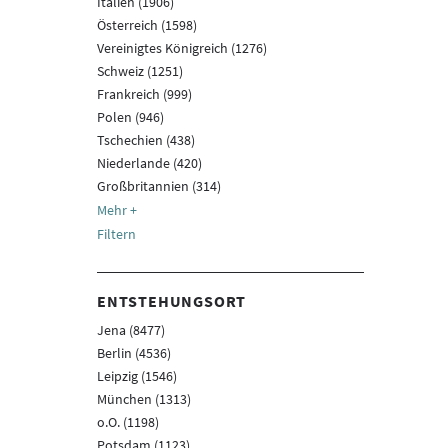
Italien (1906)
Österreich (1598)
Vereinigtes Königreich (1276)
Schweiz (1251)
Frankreich (999)
Polen (946)
Tschechien (438)
Niederlande (420)
Großbritannien (314)
Filtern
ENTSTEHUNGSORT
Jena (8477)
Berlin (4536)
Leipzig (1546)
München (1313)
o.O. (1198)
Potsdam (1123)