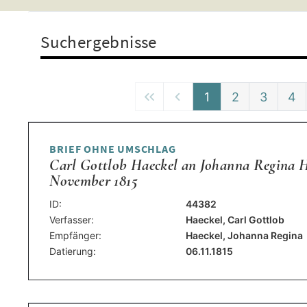
Suchergebnisse
1
2
3
4
BRIEF OHNE UMSCHLAG
Carl Gottlob Haeckel an Johanna Regina Ha
November 1815
ID:
44382
Verfasser:
Haeckel, Carl Gottlob
Empfänger:
Haeckel, Johanna Regina
Datierung:
06.11.1815