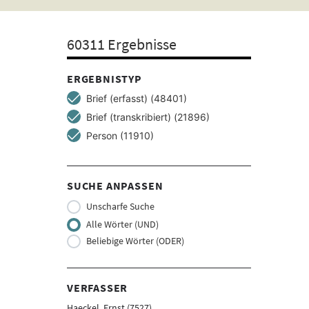
Suchbegriff
ein
60311 Ergebnisse
ERGEBNISTYP
Brief (erfasst) (48401)
Brief (transkribiert) (21896)
Person (11910)
SUCHE ANPASSEN
Unscharfe Suche
Alle Wörter (UND)
Beliebige Wörter (ODER)
VERFASSER
Haeckel, Ernst (7527)