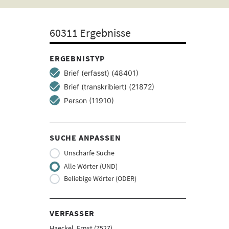
Suchbegriff
ein
60311 Ergebnisse
ERGEBNISTYP
Brief (erfasst) (48401)
Brief (transkribiert) (21872)
Person (11910)
SUCHE ANPASSEN
Unscharfe Suche
Alle Wörter (UND)
Beliebige Wörter (ODER)
VERFASSER
Haeckel, Ernst (7527)