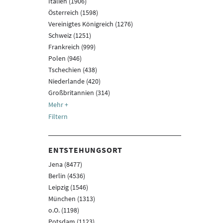
Italien (1906)
Österreich (1598)
Vereinigtes Königreich (1276)
Schweiz (1251)
Frankreich (999)
Polen (946)
Tschechien (438)
Niederlande (420)
Großbritannien (314)
Filtern
ENTSTEHUNGSORT
Jena (8477)
Berlin (4536)
Leipzig (1546)
München (1313)
o.O. (1198)
Potsdam (1123)