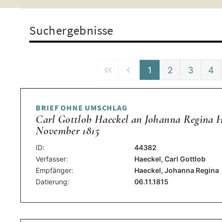
Suchergebnisse
1
2
3
4
BRIEF OHNE UMSCHLAG
Carl Gottlob Haeckel an Johanna Regina Ha
November 1815
ID:
44382
Verfasser:
Haeckel, Carl Gottlob
Empfänger:
Haeckel, Johanna Regina
Datierung:
06.11.1815