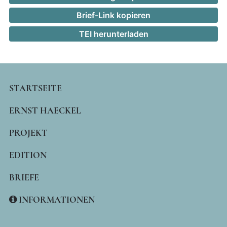
Brief-Link kopieren
TEI herunterladen
MAIN
STARTSEITE
NAVIGATION
ERNST HAECKEL
PROJEKT
EDITION
BRIEFE
INFORMATIONEN