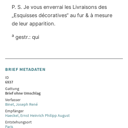
P. S. Je vous enverrai les Livraisons des
„Esquisses décoratives“ au fur & à mesure
de leur apparition.
a
gestr.: qui
BRIEF METADATEN
ID
6937
Gattung
Brief ohne Umschlag
Verfasser
Binet, Joseph René
Empfänger
Haeckel, Ernst Heinrich Philipp August
Entstehungsort
Paris