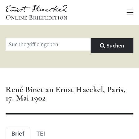
Geben
Suchen
Sie
einen
Suchbegriff
ein
René Binet an Ernst Haeckel, Paris,
17. Mai 1902
Brief
TEI