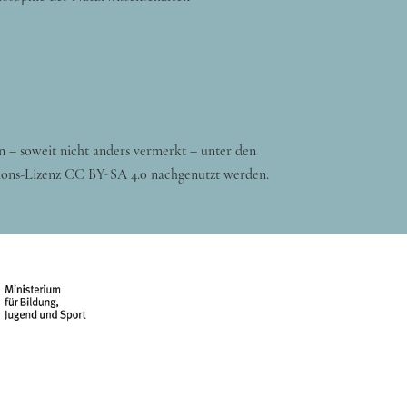
n – soweit nicht anders vermerkt – unter den
ons-Lizenz CC BY-SA 4.0 nachgenutzt werden.