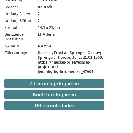
Sprache
Deutsch
Umfang Seiten
2
Umfang Blätter
2
Format
14,1 x 21,9 cm
Besitzende
EHA Jena
Institution
Signatur
A 47994
Zitiervorlage
Haeckel, Ernst an Sprenger, Gustav;
Sprenger, Therese; Jena; 21.02.1909;
https://haeckel-briefwechsel-
projekt.uni-
jena.de/de/document/b_47994
Zitiervorlage kopieren
Brief-Link kopieren
TEI herunterladen