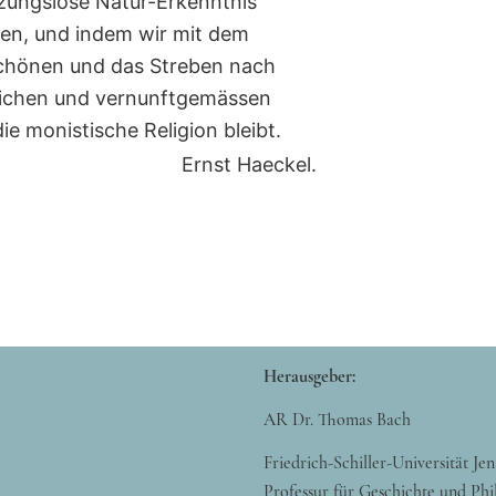
zungslose Natur-Erkenntnis
gen, und indem wir mit dem
chönen und das Streben nach
tlichen und vernunftgemässen
e monistische Religion bleibt.
Ernst Haeckel.
Herausgeber:
AR Dr. Thomas Bach
Friedrich-Schiller-Universität Jen
Professur für Geschichte und Phi