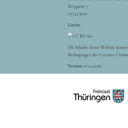
Berggasse 7
07745 Jena
Lizenz:
Die Inhalte dieser Website könne
Bedingungen der Creative Comm
Version
:
01.04.2026