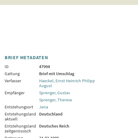
BRIEF METADATEN
ID
47994
Gattung
Brief mit Umschlag
Verfasser
Haeckel, Ernst Heinrich Philipp
August
Empfänger
Sprenger, Gustav
Sprenger, Therese
Entstehungsort
Jena
Entstehungsland
Deutschland
aktuell
Entstehungsland
Deutsches Reich
zeitgenössisch
Datierung
21.02.1909