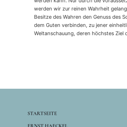
werden kann. Nur durch die vorausset
werden wir zur reinen Wahrheit gelan
Besitze des Wahren den Genuss des S
dem Guten verbinden, zu jener einhei
Weltanschauung, deren höchstes Ziel di
MAIN
STARTSEITE
NAVIGATION
ERNST HAECKEL