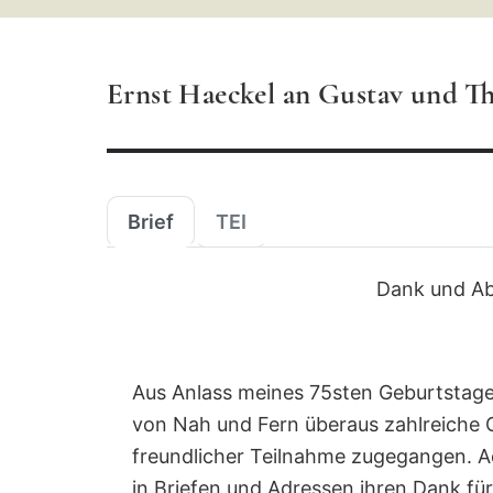
Suchbegriff
ein
Ernst Haeckel an Gustav und The
Brief
TEI
Dank und Ab
Aus Anlass meines 75sten Geburtstages
von Nah und Fern überaus zahlreiche
freundlicher Teilnahme zugegangen. A
in Briefen und Adressen ihren Dank für