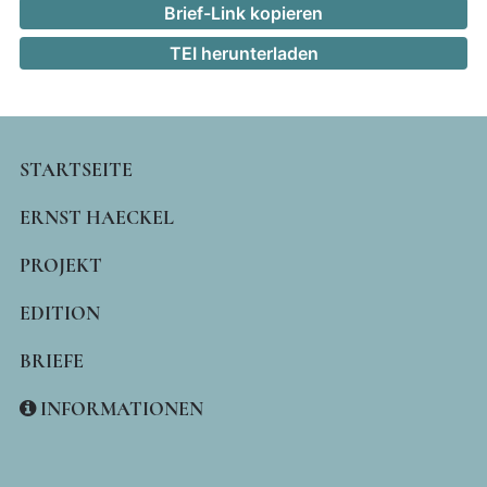
Brief-Link kopieren
TEI herunterladen
MAIN
STARTSEITE
NAVIGATION
ERNST HAECKEL
PROJEKT
EDITION
BRIEFE
INFORMATIONEN