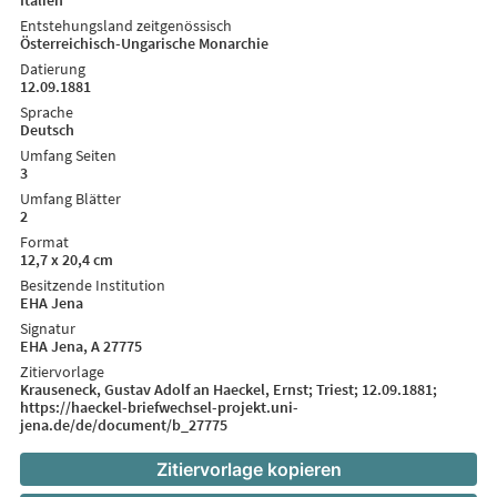
Entstehungsland zeitgenössisch
Österreichisch-Ungarische Monarchie
Datierung
12.09.1881
Sprache
Deutsch
Umfang Seiten
3
Umfang Blätter
2
Format
12,7 x 20,4 cm
Besitzende Institution
EHA Jena
Signatur
EHA Jena, A 27775
Zitiervorlage
Krauseneck, Gustav Adolf an Haeckel, Ernst; Triest; 12.09.1881;
https://haeckel-briefwechsel-projekt.uni-
jena.de/de/document/b_27775
Zitiervorlage kopieren