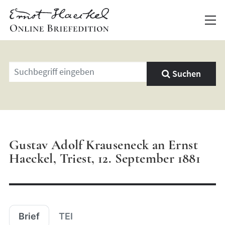
Geben
Suchen
Sie
einen
Suchbegriff
ein
Gustav Adolf Krauseneck an Ernst
Haeckel, Triest, 12. September 1881
Brief
TEI