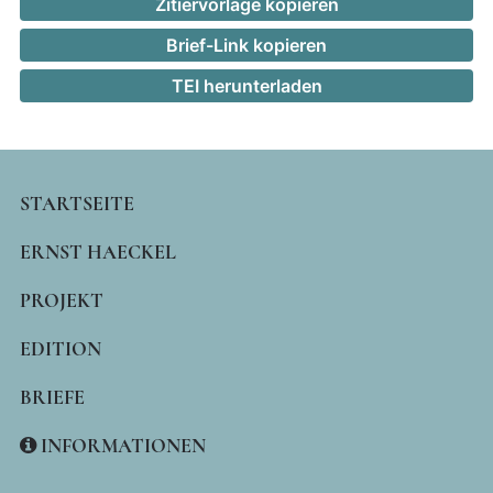
Zitiervorlage kopieren
Brief-Link kopieren
TEI herunterladen
MAIN
STARTSEITE
NAVIGATION
ERNST HAECKEL
PROJEKT
EDITION
BRIEFE
INFORMATIONEN