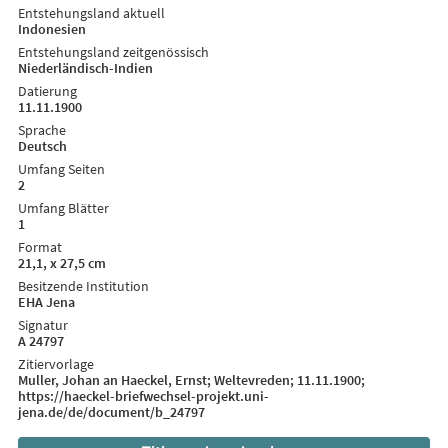
Entstehungsland aktuell
Indonesien
Entstehungsland zeitgenössisch
Niederländisch-Indien
Datierung
11.11.1900
Sprache
Deutsch
Umfang Seiten
2
Umfang Blätter
1
Format
21,1, x 27,5 cm
Besitzende Institution
EHA Jena
Signatur
A 24797
Zitiervorlage
Muller, Johan an Haeckel, Ernst; Weltevreden; 11.11.1900;
https://haeckel-briefwechsel-projekt.uni-
jena.de/de/document/b_24797