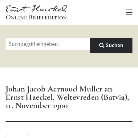
Geben
Suchen
Sie
einen
Suchbegriff
ein
Johan Jacob Aernoud Muller an
Ernst Haeckel, Weltevreden (Batvia),
11. November 1900