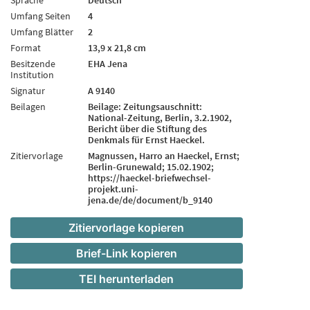
Umfang Seiten
4
Umfang Blätter
2
Format
13,9 x 21,8 cm
Besitzende
EHA Jena
Institution
Signatur
A 9140
Beilagen
Beilage: Zeitungsauschnitt:
National-Zeitung, Berlin, 3.2.1902,
Bericht über die Stiftung des
Denkmals für Ernst Haeckel.
Zitiervorlage
Magnussen, Harro an Haeckel, Ernst;
Berlin-Grunewald; 15.02.1902;
https://haeckel-briefwechsel-
projekt.uni-
jena.de/de/document/b_9140
Zitiervorlage kopieren
Brief-Link kopieren
TEI herunterladen