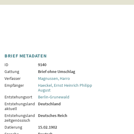
BRIEF METADATEN
ID
9140
Gattung
Brief ohne Umschlag
Verfasser
Magnussen, Harro
Empfänger
Haeckel, Ernst Heinrich Philipp
August
Entstehungsort
Berlin-Grunewald
Entstehungsland
Deutschland
aktuell
Entstehungsland
Deutsches Reich
zeitgenössisch
Datierung
15.02.1902
Sprache
Deutsch