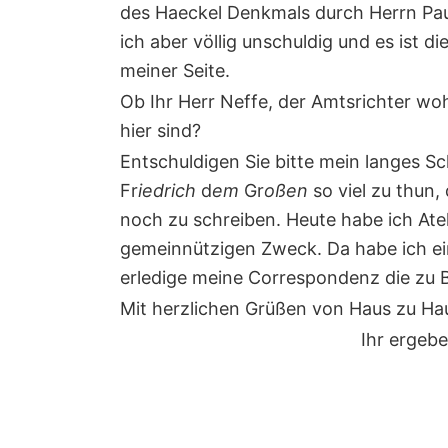
des Haeckel Denkmals durch Herrn Paul
ich aber völlig unschuldig und es ist di
meiner Seite.
Ob Ihr Herr Neffe, der Amtsrichter woh
hier sind?
Entschuldigen Sie bitte mein langes Sc
Fr
iedrich
d
em
Gr
oßen
so viel zu thun
noch zu schreiben. Heute habe ich Ate
gemeinnützigen Zweck. Da habe ich ein
erledige meine Correspondenz die zu 
Mit herzlichen Grüßen von Haus zu Ha
Ihr ergeb