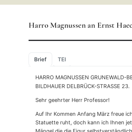
Suchbegriff
ein
Harro Magnussen an Ernst Haeck
Brief
TEI
HARRO MAGNUSSEN GRUNEWALD-BERL
BILDHAUER DELBRÜCK-STRASSE 23.
Sehr geehrter Herr Professor!
Auf Ihr Kommen Anfang März freue ich 
Statuette ruht, doch kann ich Ihnen je
Mängel die die Figur selbstverständlic