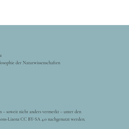
a
losophie der Naturwissenschaften
n – soweit nicht anders vermerkt – unter den
ons-Lizenz CC BY-SA 4.0 nachgenutzt werden.