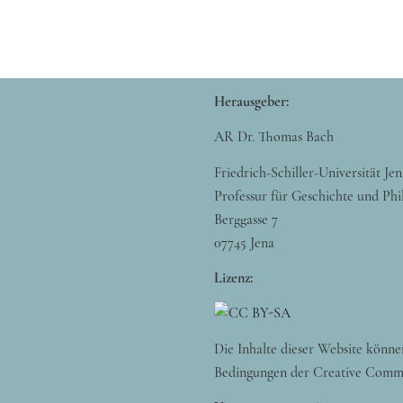
Herausgeber:
AR Dr. Thomas Bach
Friedrich-Schiller-Universität Jen
Professur für Geschichte und Phi
Berggasse 7
07745 Jena
Lizenz:
Die Inhalte dieser Website könne
Bedingungen der Creative Comm