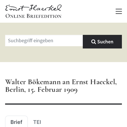
Geben
Suchen
Sie
einen
Suchbegriff
ein
Walter Bökemann an Ernst Haeckel,
Berlin, 15. Februar 1909
Brief
TEI