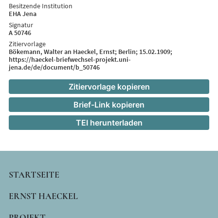
Besitzende Institution
EHA Jena
Signatur
A 50746
Zitiervorlage
Bökemann, Walter an Haeckel, Ernst; Berlin; 15.02.1909;
https://haeckel-briefwechsel-projekt.uni-
jena.de/de/document/b_50746
Zitiervorlage kopieren
Brief-Link kopieren
TEI herunterladen
MAIN
STARTSEITE
NAVIGATION
ERNST HAECKEL
PROJEKT