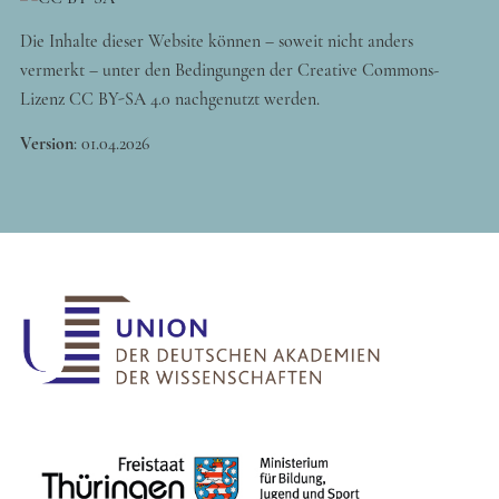
Die Inhalte dieser Website können – soweit nicht anders
vermerkt – unter den Bedingungen der Creative Commons-
Lizenz CC BY-SA 4.0 nachgenutzt werden.
Version
:
01.04.2026