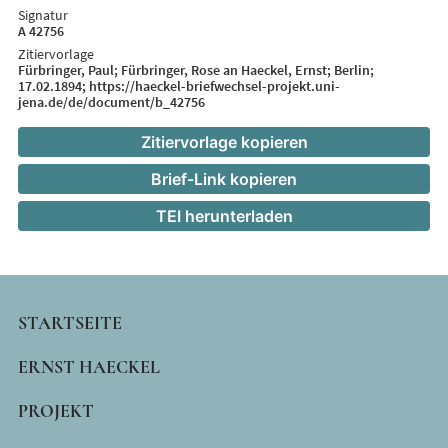
Signatur
A 42756
Zitiervorlage
Fürbringer, Paul; Fürbringer, Rose an Haeckel, Ernst; Berlin;
17.02.1894; https://haeckel-briefwechsel-projekt.uni-
jena.de/de/document/b_42756
Zitiervorlage kopieren
Brief-Link kopieren
TEI herunterladen
MAIN
STARTSEITE
NAVIGATION
ERNST HAECKEL
PROJEKT