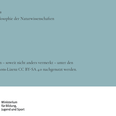
a
losophie der Naturwissenschaften
n – soweit nicht anders vermerkt – unter den
ons-Lizenz CC BY-SA 4.0 nachgenutzt werden.