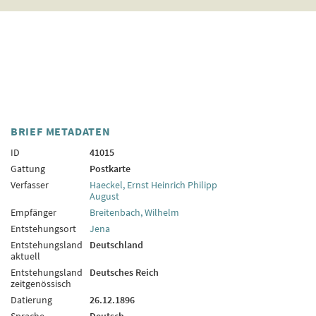
BRIEF METADATEN
ID
41015
Gattung
Postkarte
Verfasser
Haeckel, Ernst Heinrich Philipp
August
Empfänger
Breitenbach, Wilhelm
Entstehungsort
Jena
Entstehungsland
Deutschland
aktuell
Entstehungsland
Deutsches Reich
zeitgenössisch
Datierung
26.12.1896
Sprache
Deutsch