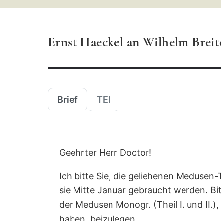
Suchbegriff
ein
Ernst Haeckel an Wilhelm Breit
Brief
TEI
Geehrter Herr Doctor!
Ich bitte Sie, die geliehenen Medusen-
sie Mitte Januar gebraucht werden. Bi
der Medusen Monogr. (Theil I. und II.),
haben, beizulegen.