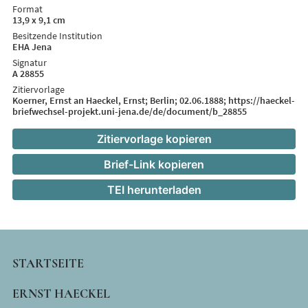
Format
13,9 x 9,1 cm
Besitzende Institution
EHA Jena
Signatur
A 28855
Zitiervorlage
Koerner, Ernst an Haeckel, Ernst; Berlin; 02.06.1888; https://haeckel-
briefwechsel-projekt.uni-jena.de/de/document/b_28855
Zitiervorlage kopieren
Brief-Link kopieren
TEI herunterladen
MAIN
STARTSEITE
NAVIGATION
ERNST HAECKEL