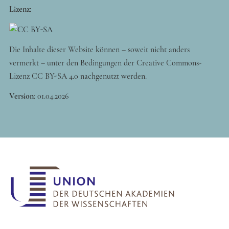
Lizenz:
Die Inhalte dieser Website können – soweit nicht anders
vermerkt – unter den Bedingungen der Creative Commons-
Lizenz CC BY-SA 4.0 nachgenutzt werden.
Version
:
01.04.2026