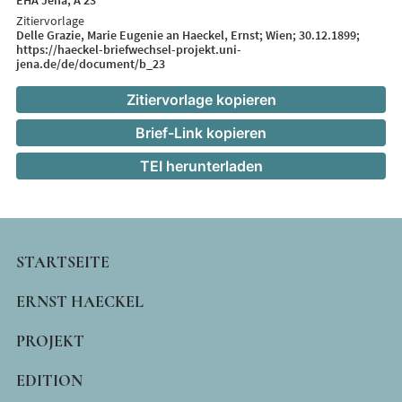
EHA Jena, A 23
Zitiervorlage
Delle Grazie, Marie Eugenie an Haeckel, Ernst; Wien; 30.12.1899;
https://haeckel-briefwechsel-projekt.uni-
jena.de/de/document/b_23
Zitiervorlage kopieren
Brief-Link kopieren
TEI herunterladen
MAIN
STARTSEITE
NAVIGATION
ERNST HAECKEL
PROJEKT
EDITION