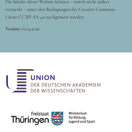
Die Inhalte dieser Website können – soweit nicht anders
vermerkt – unter den Bedingungen der Creative Commons-
Lizenz CC BY-SA 4.0 nachgenutzt werden.
Version
:
01.04.2026