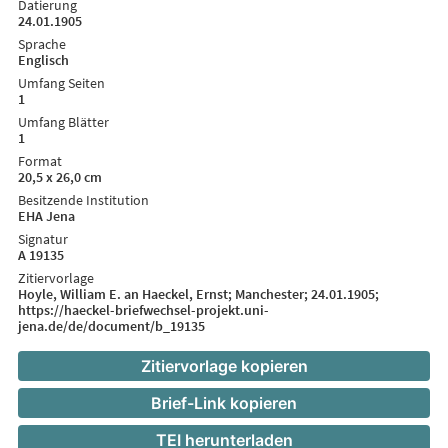
Datierung
24.01.1905
Sprache
Englisch
Umfang Seiten
1
Umfang Blätter
1
Format
20,5 x 26,0 cm
Besitzende Institution
EHA Jena
Signatur
A 19135
Zitiervorlage
Hoyle, William E. an Haeckel, Ernst; Manchester; 24.01.1905;
https://haeckel-briefwechsel-projekt.uni-
jena.de/de/document/b_19135
Zitiervorlage kopieren
Brief-Link kopieren
TEI herunterladen