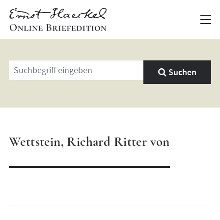
Geben
Suchen
Sie
einen
Suchbegriff
ein
Wettstein, Richard Ritter von