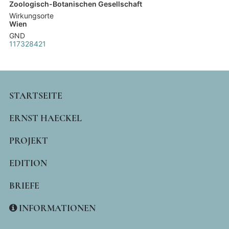
Zoologisch-Botanischen Gesellschaft
Wirkungsorte
Wien
GND
117328421
MAIN
STARTSEITE
NAVIGATION
ERNST HAECKEL
PROJEKT
EDITION
BRIEFE
INFORMATIONEN