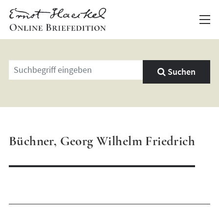
Geben
Suchen
Sie
einen
Suchbegriff
ein
Büchner, Georg Wilhelm Friedrich