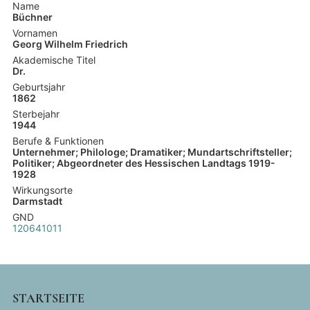
Name
Büchner
Vornamen
Georg Wilhelm Friedrich
Akademische Titel
Dr.
Geburtsjahr
1862
Sterbejahr
1944
Berufe & Funktionen
Unternehmer; Philologe; Dramatiker; Mundartschriftsteller;
Politiker; Abgeordneter des Hessischen Landtags 1919-
1928
Wirkungsorte
Darmstadt
GND
120641011
MAIN
STARTSEITE