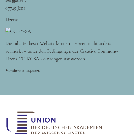
Berggasse 7
07745 Jena
Lizenz:
Die Inhalte dieser Website können – soweit nicht anders
vermerkt – unter den Bedingungen der Creative Commons-
Lizenz CC BY-SA 4.0 nachgenutzt werden.
Version
:
01.04.2026