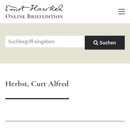
Geben
Suchen
Sie
einen
Suchbegriff
ein
Herbst, Curt Alfred