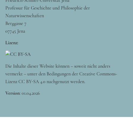
Friedrich-Schiller-Universität Jena
Professur für Geschichte und Philosophie der
Naturwissenschaften
Berggasse 7
07745 Jena
Lizenz:
Die Inhalte dieser Website können – soweit nicht anders
vermerkt – unter den Bedingungen der Creative Commons-
Lizenz CC BY-SA 4.0 nachgenutzt werden.
Version
:
01.04.2026