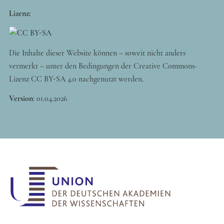
Lizenz:
Die Inhalte dieser Website können – soweit nicht anders
vermerkt – unter den Bedingungen der Creative Commons-
Lizenz CC BY-SA 4.0 nachgenutzt werden.
Version
:
01.04.2026