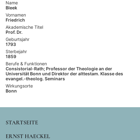
Name
Bleek
Vornamen
Friedrich
Akademische Titel
Prof. Dr.
Geburtsjahr
1793
Sterbejahr
1859
Berufe & Funktionen
Consistorial-Rath; Professor der Theologie an der
Universität Bonn und Direktor der alttestam. Klasse des
evangel.-theolog. Seminars
Wirkungsorte
Bonn
MAIN
STARTSEITE
NAVIGATION
ERNST HAECKEL