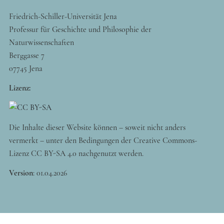
Friedrich-Schiller-Universität Jena
Professur für Geschichte und Philosophie der
Naturwissenschaften
Berggasse 7
07745 Jena
Lizenz:
Die Inhalte dieser Website können – soweit nicht anders
vermerkt – unter den Bedingungen der Creative Commons-
Lizenz CC BY-SA 4.0 nachgenutzt werden.
Version
:
01.04.2026