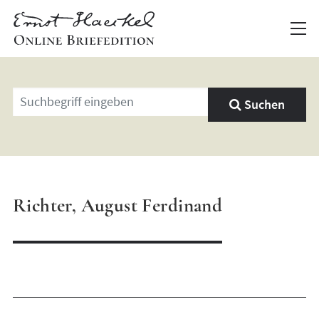
Geben
Suchen
Sie
einen
Suchbegriff
ein
Richter, August Ferdinand