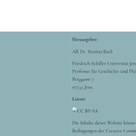
Herausgeber:
AR Dr. Thomas Bach
Friedrich-Schiller-Universität Jen
Professur für Geschichte und Phi
Berggasse 7
07745 Jena
Lizenz:
Die Inhalte dieser Website könne
Bedingungen der Creative Comm