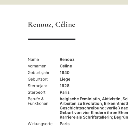
Suchbegriff
ein
Renooz, Céline
Name
Renooz
Vornamen
Céline
Geburtsjahr
1840
Geburtsort
Liège
Sterbejahr
1928
Sterbeort
Paris
Berufe &
belgische Feministin, Aktivistin, Sch
Funktionen
Arbeiten zu Evolution, Erkenntnist
Geschichtsschreibung; verließ nac
Geburt von vier Kindern ihren Ehem
Karriere als Schriftstellerin; Beg
Wirkungsorte
Paris