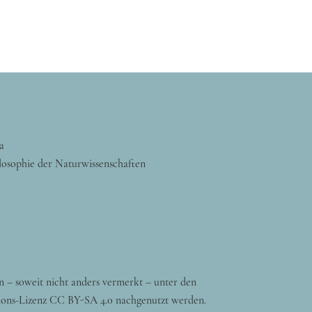
a
losophie der Naturwissenschaften
n – soweit nicht anders vermerkt – unter den
ons-Lizenz CC BY-SA 4.0 nachgenutzt werden.