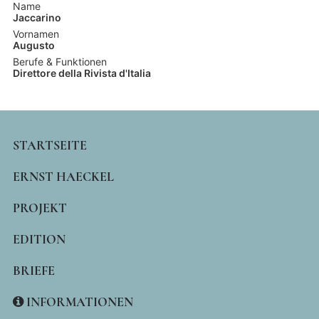
Name
Jaccarino
Vornamen
Augusto
Berufe & Funktionen
Direttore della Rivista d'Italia
MAIN
STARTSEITE
NAVIGATION
ERNST HAECKEL
PROJEKT
EDITION
BRIEFE
INFORMATIONEN