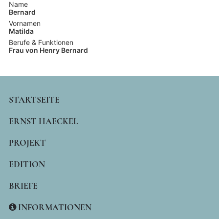
Name
Bernard
Vornamen
Matilda
Berufe & Funktionen
Frau von Henry Bernard
MAIN
STARTSEITE
NAVIGATION
ERNST HAECKEL
PROJEKT
EDITION
BRIEFE
INFORMATIONEN