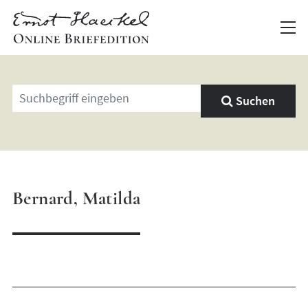
Geben
Suchen
Sie
einen
Suchbegriff
ein
Bernard, Matilda