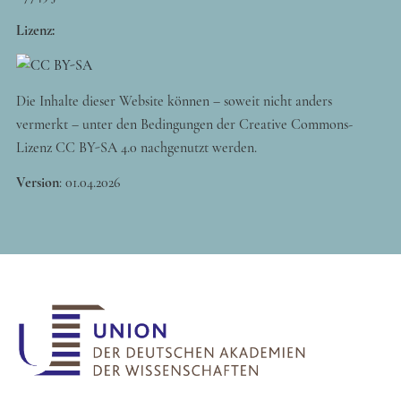
Lizenz:
Die Inhalte dieser Website können – soweit nicht anders
vermerkt – unter den Bedingungen der Creative Commons-
Lizenz CC BY-SA 4.0 nachgenutzt werden.
Version
:
01.04.2026