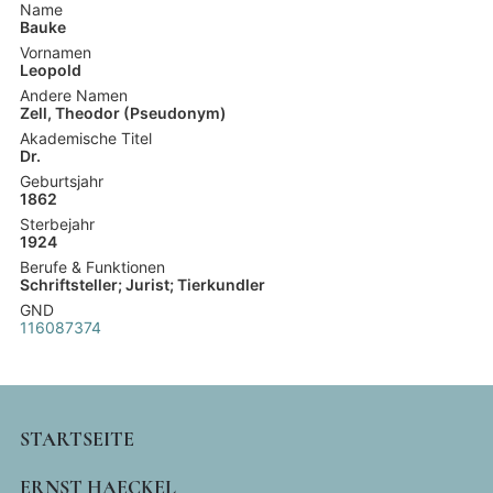
Name
Bauke
Vornamen
Leopold
Andere Namen
Zell, Theodor (Pseudonym)
Akademische Titel
Dr.
Geburtsjahr
1862
Sterbejahr
1924
Berufe & Funktionen
Schriftsteller; Jurist; Tierkundler
GND
116087374
MAIN
STARTSEITE
NAVIGATION
ERNST HAECKEL