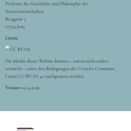
Professur für Geschichte und Philosophie der
Naturwissenschaften
Berggasse 7
07745 Jena
Lizenz:
Die Inhalte dieser Website können – soweit nicht anders
vermerkt – unter den Bedingungen der Creative Commons-
Lizenz CC BY-SA 4.0 nachgenutzt werden.
Version
:
01.04.2026