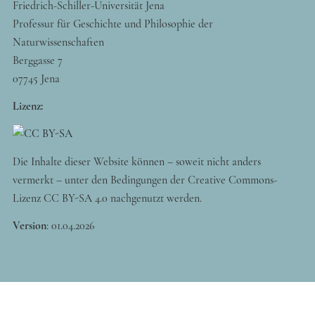
Friedrich-Schiller-Universität Jena
Professur für Geschichte und Philosophie der
Naturwissenschaften
Berggasse 7
07745 Jena
Lizenz:
Die Inhalte dieser Website können – soweit nicht anders
vermerkt – unter den Bedingungen der Creative Commons-
Lizenz CC BY-SA 4.0 nachgenutzt werden.
Version
:
01.04.2026