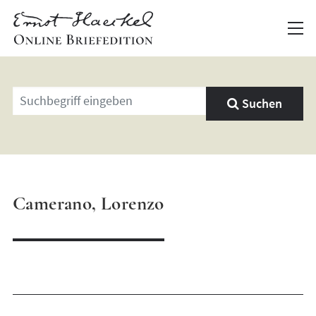
Geben
Suchen
Sie
einen
Suchbegriff
ein
Camerano, Lorenzo