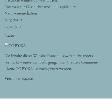
Friedrich-Schiller-Universität Jena
Professur für Geschichte und Philosophie der
Naturwissenschaften
Berggasse 7
07745 Jena
Lizenz:
Die Inhalte dieser Website können – soweit nicht anders
vermerkt – unter den Bedingungen der Creative Commons-
Lizenz CC BY-SA 4.0 nachgenutzt werden.
Version
:
01.04.2026