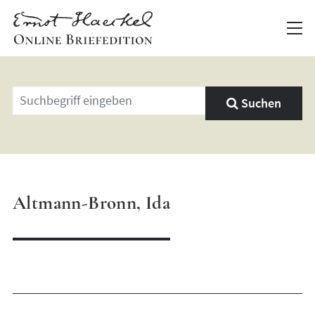
Geben
Suchen
Sie
einen
Suchbegriff
ein
Altmann-Bronn, Ida