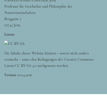
Friedrich-Schiller-Universität Jena
Professur für Geschichte und Philosophie der
Naturwissenschaften
Berggasse 7
07745 Jena
Lizenz:
Die Inhalte dieser Website können – soweit nicht anders
vermerkt – unter den Bedingungen der Creative Commons-
Lizenz CC BY-SA 4.0 nachgenutzt werden.
Version
:
01.04.2026