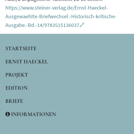
https://www.steiner-verlag.de/Ernst-Haeckel-
Ausgewaehlte-Briefwechsel.-Historisch-kritische-
Ausgabe.-Bd.-14/9783515136037🔗
MAIN
STARTSEITE
NAVIGATION
ERNST HAECKEL
PROJEKT
EDITION
BRIEFE
INFORMATIONEN