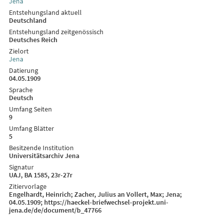
Jena
Entstehungsland aktuell
Deutschland
Entstehungsland zeitgenössisch
Deutsches Reich
Zielort
Jena
Datierung
04.05.1909
Sprache
Deutsch
Umfang Seiten
9
Umfang Blätter
5
Besitzende Institution
Universitätsarchiv Jena
Signatur
UAJ, BA 1585, 23r-27r
Zitiervorlage
Engelhardt, Heinrich; Zacher, Julius an Vollert, Max; Jena;
04.05.1909; https://haeckel-briefwechsel-projekt.uni-
jena.de/de/document/b_47766