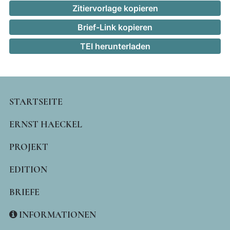
Zitiervorlage kopieren
Brief-Link kopieren
TEI herunterladen
MAIN
STARTSEITE
NAVIGATION
ERNST HAECKEL
PROJEKT
EDITION
BRIEFE
INFORMATIONEN