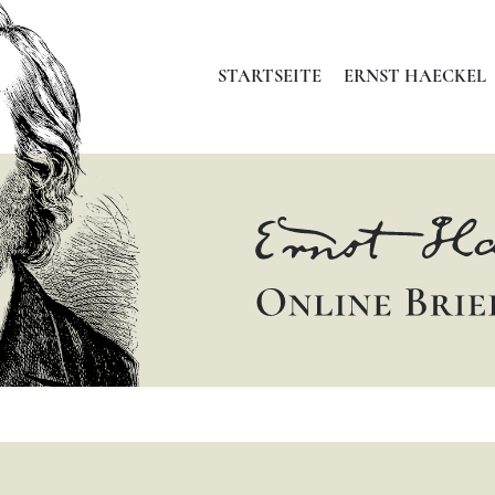
STARTSEITE
ERNST HAECKEL