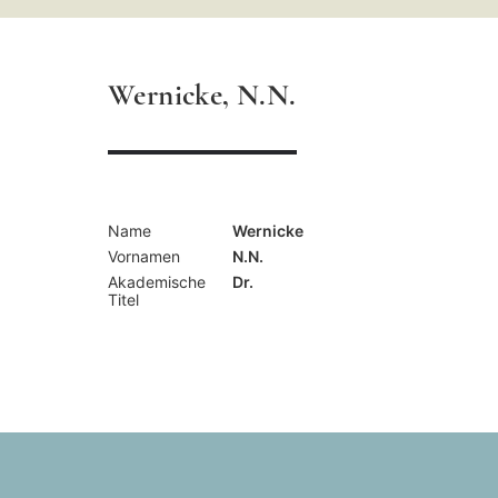
Suchbegriff
ein
Wernicke, N.N.
Name
Wernicke
Vornamen
N.N.
Akademische
Dr.
Titel